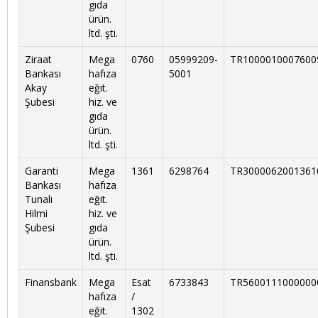
gıda
ürün.
ltd. şti.
Ziraat
Mega
0760
05999209-
TR1000010007600
Bankası
hafıza
5001
Akay
eğit.
Şubesi
hiz. ve
gıda
ürün.
ltd. şti.
Garanti
Mega
1361
6298764
TR3000062001361
Bankası
hafıza
Tunalı
eğit.
Hilmi
hiz. ve
Şubesi
gıda
ürün.
ltd. şti.
Finansbank
Mega
Esat
6733843
TR5600111000000
hafıza
/
eğit.
1302