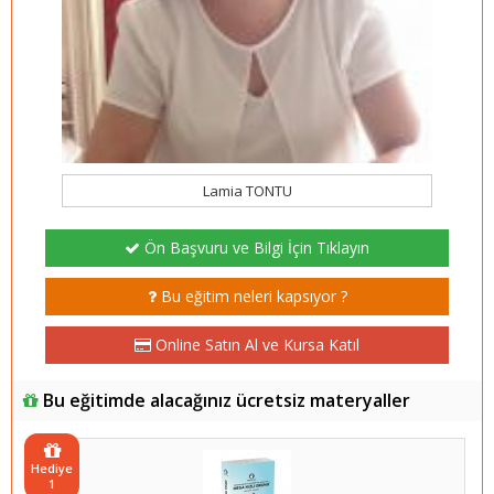
Lamia TONTU
Ön Başvuru ve Bilgi İçin Tıklayın
Bu eğitim neleri kapsıyor ?
Online Satın Al ve Kursa Katıl
Bu eğitimde alacağınız ücretsiz materyaller
Hediye
1