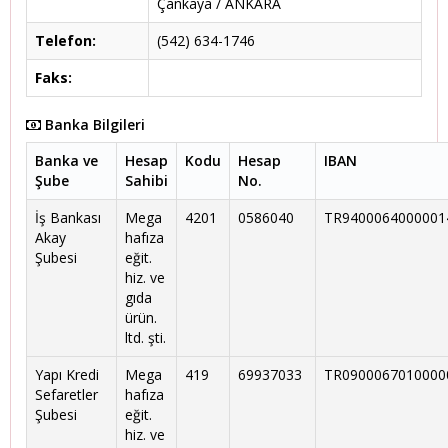
Çankaya / ANKARA
Telefon:
(542) 634-1746
Faks:
Banka Bilgileri
Banka ve
Hesap
Kodu
Hesap
IBAN
Şube
Sahibi
No.
İş Bankası
Mega
4201
0586040
TR9400064000001
Akay
hafıza
Şubesi
eğit.
hiz. ve
gıda
ürün.
ltd. şti.
Yapı Kredi
Mega
419
69937033
TR0900067010000
Sefaretler
hafıza
Şubesi
eğit.
hiz. ve