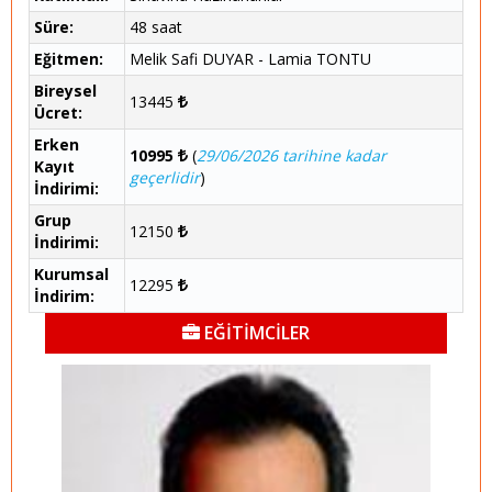
Süre:
48 saat
Eğitmen:
Melik Safi DUYAR - Lamia TONTU
Bireysel
13445
Ücret:
Erken
10995
(
29/06/2026 tarihine kadar
Kayıt
geçerlidir
)
İndirimi:
Grup
12150
İndirimi:
Kurumsal
12295
İndirim:
EĞİTİMCİLER