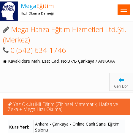
Mega
Eğitim
Hızlı Okuma Derneği
Mega Hafıza Eğitim Hizmetleri Ltd.Şti.
(Merkez)
0 (542) 634-1746
Kavaklıdere Mah. Esat Cad. No:37/B Çankaya / ANKARA
Geri Dön
Yaz Okulu İkili Eğitim (Zihinsel Matematik, Hafıza ve
Zeka + Mega Hızlı Okuma)
Ankara - Çankaya - Online Canlı Sanal Eğitim
Kurs Yeri:
Salonu