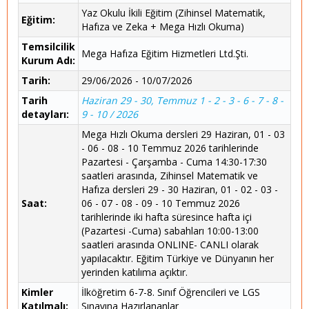
Yaz Okulu İkili Eğitim (Zihinsel Matematik,
Eğitim:
Hafıza ve Zeka + Mega Hızlı Okuma)
Temsilcilik
Mega Hafıza Eğitim Hizmetleri Ltd.Şti.
Kurum Adı:
Tarih:
29/06/2026 - 10/07/2026
Tarih
Haziran 29 - 30, Temmuz 1 - 2 - 3 - 6 - 7 - 8 -
detayları:
9 - 10 / 2026
Mega Hızlı Okuma dersleri 29 Haziran, 01 - 03
- 06 - 08 - 10 Temmuz 2026 tarihlerinde
Pazartesi - Çarşamba - Cuma 14:30-17:30
saatleri arasında, Zihinsel Matematik ve
Hafıza dersleri 29 - 30 Haziran, 01 - 02 - 03 -
Saat:
06 - 07 - 08 - 09 - 10 Temmuz 2026
tarihlerinde iki hafta süresince hafta içi
(Pazartesi -Cuma) sabahları 10:00-13:00
saatleri arasında ONLINE- CANLI olarak
yapılacaktır. Eğitim Türkiye ve Dünyanın her
yerinden katılıma açıktır.
Kimler
İlköğretim 6-7-8. Sınıf Öğrencileri ve LGS
Katılmalı:
Sınavına Hazırlananlar