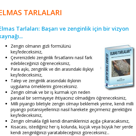
ELMAS TARLALARI
Elmas Tarlaları: Başarı ve zenginlik için bir vizyon
kaynağı...
Zengin olmanın gizli formülünü
keşfedeceksiniz,
Çevrenizdeki zenginlik fırsatlarını nasıl fark
edebileceğinizi öğreneceksiniz,
Para aşkı, zenginlik ve din arasındaki ilişkiyi
keşfedeceksiniz,
Talep ve zenginlik arasındaki ilişkinin
uygulama örneklerini göreceksiniz.
Zengin olmak ve bir iş kurmak için neden
parasal bir sermayeye ihtiyacınız olmadığını öğreneceksiniz,
Milli piyango biletiyle zengin olmayı beklemek yerine, kendi milli
piyango potansiyellerinizi nasıl harekete geçirmeniz gerektiğini
keşfedeceksiniz,
Zengin olmakla ilgili kendi dinamiklerinizi açığa çıkaracaksınız,
Kısacası, istediğiniz her iş kolunda, küçük veya büyük her yerde
kendi zenginliğinizi yaratabileceğinizi göreceksiniz...