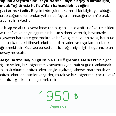
Yapılan araştırmalar "zayıf hafıza" diye bir şeyin olmadığını,
ancak "eğitimsiz hafıza"dan bahsedilebileceğini
göstermektedir.
Beynimizde çok mükemmel bir bilgisayar olduğu
halde çoğumuzun ondan yeterince faydalanamadığımız ilmî olarak
kabul edilmektedir.
Üç kitap ve altı CD veya kasetten oluşan "Fotografik Hafıza Teknikleri
Seti" hafıza ve beyin eğitiminin bütün sırlarını vererek, beyninizdeki
bilgisayarı harekete geçirmekte ve hafıza gücünüzü en az iki, hatta üç
katına çıkaracak bilimsel teknikleri adım, adım ve uygulamalı olarak
öğretmektedir. Kısacası bu sette hafıza eğitimiyle ilgili ihtiyacınız olan
herşey mevcuttur.
Mega Hafıza Beyin Eğitimi ve Hızlı Öğrenme Merkezi
'nin diğer
eğitim setleri, hızlı öğrenme, konsantrasyon, hafıza gücü, anlayarak
çok hızlı okuma, hafıza teknikleriyle İngilizce, zihinsel matematik ve
hafıza teknikleri, isimler ve yüzler, müzik ve hızlı öğrenme, çocuk, zekâ
ve hafıza gibi konuları içermektedir.
1950
Değerinde