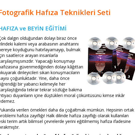
Fotografik Hafıza Teknikleri Seti
HAFIZA ve BEYİN EĞİTİMİ
Çok dalgın olduğundan dolayı biraz önce
elindeki kalemi veya arabasının anahtarını
nereye koyduğunu hatırlayamayıp, bulmak
için saatlerce arayan insanlarla
karşılaşmışsınızdır. Yapacağı konuşmayı
hafızasına güvenmediğinden dolayı kâğıttan
okuyarak dinleyicileri sıkan konuşmacıların
sayısı çoğunluktadır. Yine, daha önce
öğrendiği bir yabancı kelimeyle her
karşılaştığında tekrar tekrar sözlüğe bakma
ihtiyacı duyanların içine düştükleri moral çöküntüsünü kimse inkâr
edemez.
Yukarıda verilen örnekleri daha da çoğaltmak mümkün. Hepsinin ortak
problemi hafıza zayıflığı! Halk dilinde hafıza zayıflığı olarak kullanılan
eski terim artık bilimsel çevrelerde yerini eğitilmemiş hafıza ifadesine
bırakmıştır.