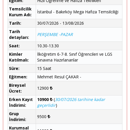
Eğitim:
Hızlı Öğrenme ve Hafıza Teknikleri
Temsilcilik
İstanbul - Bakırköy Mega Hafıza Temsilciliği
Kurum Adı:
Tarih:
30/07/2026 - 13/08/2026
Tarih
PERŞEMBE -PAZAR
detayları:
Saat:
10.30-13.30
Kimler
İlköğretim 6-7-8. Sınıf Öğrencileri ve LGS
Katılmalı:
Sınavına Hazırlananlar
Süre:
15 Saat
Eğitmen:
Mehmet Resul ÇAKAR -
Bireysel
12900
Ücret:
Erken Kayıt
10900
(
30/07/2026 tarihine kadar
İndirimi:
geçerlidir
)
Grup
9500
İndirimi:
Kurumsal