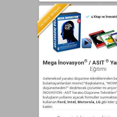
Hediyeli
Ücretsiz
®
®
Mega İnovasyon
/ ASIT
Ya
Eğitimi
Geleneksel yaratıcı düşünme tekniklerinden be
bulamayanlardan mısınız? Başkalarına, "WOW
düşünemedim?" dedirtecek çözümler mi arıyo
İNOVASYON - ASIT Yaratıcı Düşünme Teknikleri"
buluşların yollarını açacak formüller sunmaktadı
kullanan
Ford, Intel, Motorola, LG
gibi lider 
katılın.