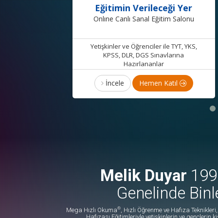
Eğitimin Verileceği Yer
Onlıne Canlı Sanal Eğitim Salonu
Yetişkinler ve Öğrenciler ile TYT, YKS,
KPSS, DLR, DGS Sınavlarına
Hazırlananlar
İncele
Hemen Katıl
Melik Duyar
1992
Genelinde Binl
®
Mega Hızlı Okuma
, Hızlı Öğrenme ve Hafıza Teknikler
Hafızası Eğitimleriyle yetişkinlerin ve gençlerin k