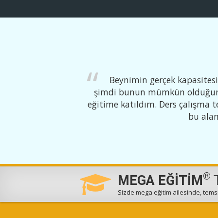
ili ilkeleri
Beynimin gerçek kapasitesi
k beyni daha iyi
şimdi bunun mümkün olduğunu g
ldu. Samimi bir
eğitime katıldım. Ders çalışma te
bu alan
®
MEGA EĞİTİM
T
Sizde mega eğitim ailesinde, temsil