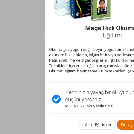
Mega Hızlı Okum
Eğitimi
Okuma göz yoğun değil, beyin yoğun bir zihinsel 
okurken hızlı anlama, bilgiyi hafızaya yerleştir
hatırlayabilme ve diğer bilgilerle ilişki kurabil
Teknikleri” içeren bir eğitim programıyla mümk
Okuma” eğitimi beyin temelli tüm teknikleri içer
cu olduğunu
Hafızanızı yönetin!
Bilgisayar ekranında çok şey o
Öğrenme, hafıza ve beyin aras
asıl ulaşacağınızı öğreneceksiniz.
Okuma yükünüzü kolayca yönetebilirs
keşfedeceksiniz.
Aktif Eğitimler
Detay