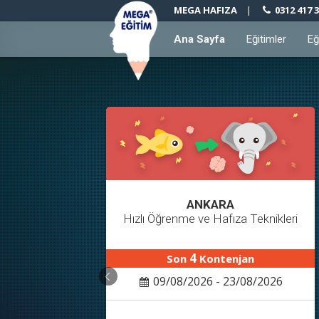
MEGA HAFIZA
|
0312 417 3
Ana Sayfa
Eğitimler
Eğ
ANKARA
Hızlı Öğrenme ve Hafıza Teknikleri
4
Son
Kontenjan
09/08/2026 - 23/08/2026