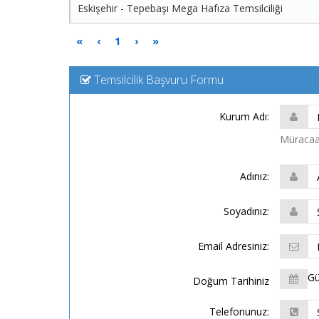
Eskişehir - Tepebaşı Mega Hafıza Temsilciliği
«
‹
1
›
»
Temsilcilik Başvuru Formu
Kurum Adı:
Müracaat
Adınız:
Soyadınız:
Email Adresiniz:
G
Doğum Tarihiniz
Telefonunuz: