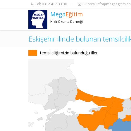
Tel:
0312 417 33 30
E-Posta:
info@megaegitim.c
|
Mega
Eğitim
Hızlı Okuma Derneği
Eskişehir ilinde bulunan temsilcili
temsilciliğimizin bulunduğu iller.