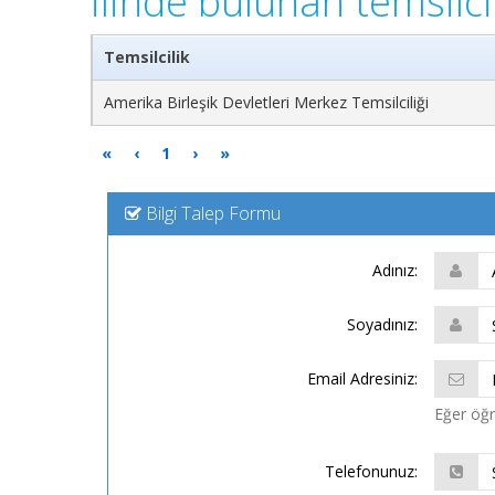
ilinde bulunan temsilci
Temsilcilik
Amerika Birleşik Devletleri Merkez Temsilciliği
«
‹
1
›
»
Bilgi Talep Formu
Adınız:
Soyadınız:
Email Adresiniz:
Eğer öğre
Telefonunuz: