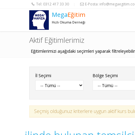
Tel:
0312 417 33 30
E-Posta:
info@megaegitim.c
|
Mega
Eğitim
Hızlı Okuma Derneği
Aktif Eğitimlerimiz
Eğitimlerimizi aşağıdaki seçimleri yaparak filtreleyebilir
İl Seçimi
Bölge Seçimi
Seçmiş olduğunuz kriterlere uygun aktif kurs bulu