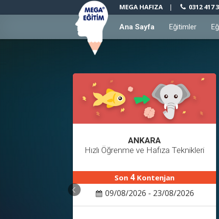
MEGA HAFIZA
|
0312 417 3
Ana Sayfa
Eğitimler
Eğ
ANKARA
Hızlı Öğrenme ve Hafıza Teknikleri
4
Son
Kontenjan
09/08/2026 - 23/08/2026