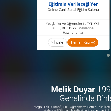
Eğitimin Verileceği Yer
Onlıne Canlı Sanal Eğitim Salonu
Yetişkinler ve Öğrenciler ile TYT, YKS,
KPSS, DLR, DGS Sınavlarına
Hazırlananlar
İncele
Hemen Katıl
Melik Duyar
1992
Genelinde Binl
®
Mega Hızlı Okuma
, Hızlı Öğrenme ve Hafıza Teknikler
Hafızası Eğitimleriyle yetişkinlerin ve gençlerin k