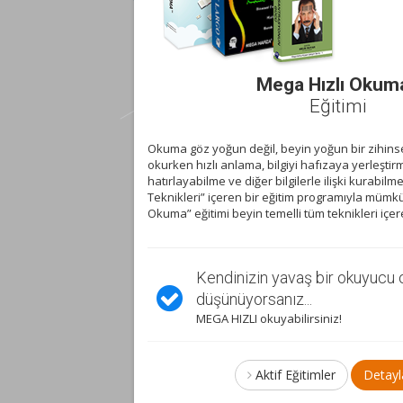
Mega Hızlı Okum
Eğitimi
Okuma göz yoğun değil, beyin yoğun bir zihinsel 
okurken hızlı anlama, bilgiyi hafızaya yerleştir
hatırlayabilme ve diğer bilgilerle ilişki kurabil
Teknikleri” içeren bir eğitim programıyla mümk
Okuma” eğitimi beyin temelli tüm teknikleri içer
kumaktan
Kendinizin yavaş bir okuyucu
Hatırlayın!
düşünüyorsanız...
 ve duyduğunuz bilgileri
Hafızanızdaki bilgilere nası
iniz.
MEGA HIZLI okuyabilirsiniz!
Aktif Eğitimler
Detay