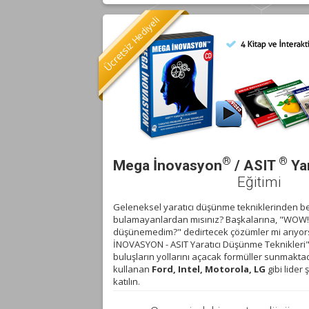
Hediyeli
Ücretsiz
®
®
Mega İnovasyon
/ ASIT
Ya
Eğitimi
Geleneksel yaratıcı düşünme tekniklerinden be
bulamayanlardan mısınız? Başkalarına, "WOW
düşünemedim?" dedirtecek çözümler mi arıyo
İNOVASYON - ASIT Yaratıcı Düşünme Teknikleri"
buluşların yollarını açacak formüller sunmaktadı
kullanan
Ford, Intel, Motorola, LG
gibi lider 
katılın.