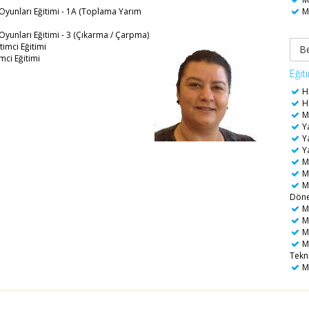
yunları Eğitimi - 1A (Toplama Yarım
Me
yunları Eğitimi - 3 (Çıkarma / Çarpma)
imci Eğitimi
B
mci Eğitimi
Eğit
H
Ha
M
Ya
Ya
Ya
Me
Me
Me
Dön
Me
Me
Me
Me
Tekni
Me