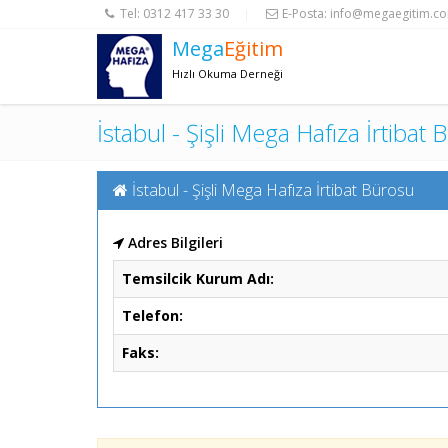
Tel:
0312 417 33 30
E-Posta:
info@megaegitim.c
|
Mega
Eğitim
Hızlı Okuma Derneği
İstabul - Şişli Mega Hafıza İrtibat
İstabul - Şişli Mega Hafıza İrtibat Bürosu
Adres Bilgileri
Temsilcik Kurum Adı:
Telefon:
Faks: