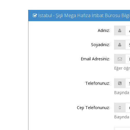
İstabul - Şişli Mega Hafıza İrtibat Bürosu Bil
Adınız:
Soyadınız:
Email Adresiniz:
Eğer öğre
Telefonunuz:
Başında 
Cep Telefonunuz:
Başında 