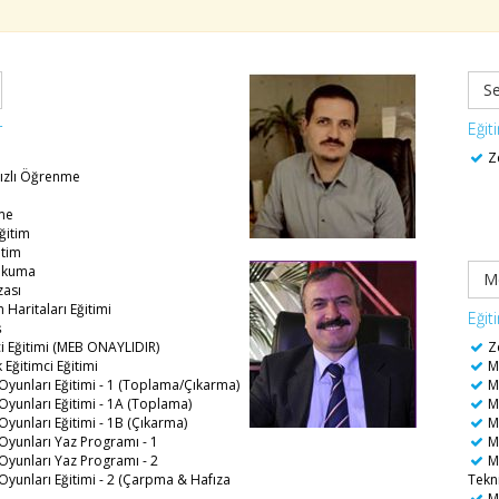
S
r
Eğit
Ze
Hızlı Öğrenme
nme
Eğitim
itim
 Okuma
M
zası
n Haritaları Eğitimi
Eğit
ş
i Eğitimi (MEB ONAYLIDIR)
Ze
Eğitimci Eğitimi
Me
yunları Eğitimi - 1 (Toplama/Çıkarma)
Me
yunları Eğitimi - 1A (Toplama)
Me
yunları Eğitimi - 1B (Çıkarma)
Me
Oyunları Yaz Programı - 1
Me
Oyunları Yaz Programı - 2
Me
yunları Eğitimi - 2 (Çarpma & Hafıza
Tekni
M