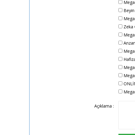
Mega A
Beyin H
Mega A
Zeka O
Mega 
Anzan 
Mega H
Hafıza
Mega A
Mega A
ONLİN
Mega 
Açıklama :