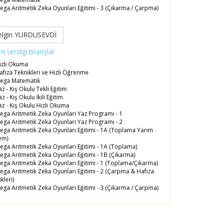
ga Aritmetik Zeka Oyunları Eğitimi - 3 (Çıkarma / Çarpma)
elgin YURDUSEVDİ
im verdiği branşlar
ızlı Okuma
fıza Teknikleri ve Hızlı Öğrenme
ega Matematik
z - Kış Okulu Tekli Eğitim
z - Kış Okulu İkili Eğitim
z - Kış Okulu Hızlı Okuma
ga Aritmetik Zeka Oyunları Yaz Programı - 1
ga Aritmetik Zeka Oyunları Yaz Programı - 2
ga Aritmetik Zeka Oyunları Eğitimi - 1A (Toplama Yarım
em)
ga Aritmetik Zeka Oyunları Eğitimi - 1A (Toplama)
ga Aritmetik Zeka Oyunları Eğitimi - 1B (Çıkarma)
ga Aritmetik Zeka Oyunları Eğitimi - 1 (Toplama/Çıkarma)
ga Aritmetik Zeka Oyunları Eğitimi - 2 (Çarpma & Hafıza
kleri)
ga Aritmetik Zeka Oyunları Eğitimi - 3 (Çıkarma / Çarpma)