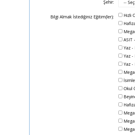
Şehir:
Hızlı
Bilgi Almak İstediğiniz Eğitim(ler):
Hafıza
Mega 
ASIT -
Yaz - 
Yaz - K
Yaz - 
Mega A
İsimle
Okul Ö
Beyind
Hafıza
Mega A
Mega A
Mega A