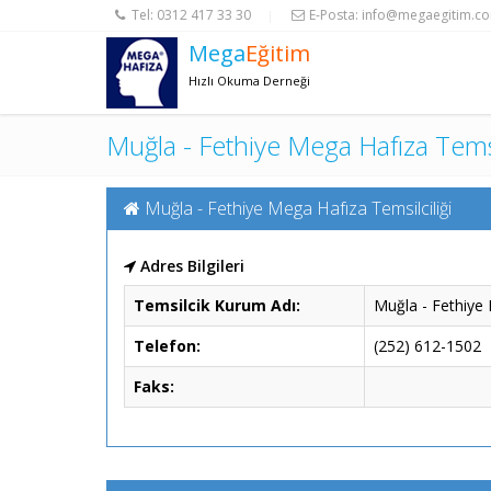
Tel:
0312 417 33 30
E-Posta:
info@megaegitim.c
|
Mega
Eğitim
Hızlı Okuma Derneği
Muğla - Fethiye Mega Hafıza Temsi
Muğla - Fethiye Mega Hafıza Temsilciliği
Adres Bilgileri
Temsilcik Kurum Adı:
Muğla - Fethiye 
Telefon:
(252) 612-1502
Faks: