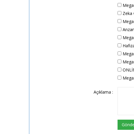
Mega A
Zeka O
Mega 
Anzan 
Mega H
Hafıza
Mega A
Mega A
ONLİN
Mega 
Açıklama :
Gönde