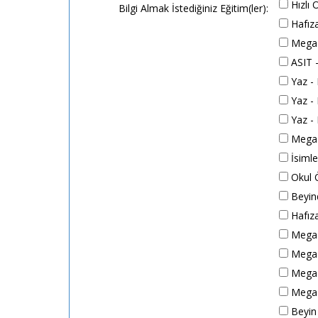
Hızlı
Bilgi Almak İstediğiniz Eğitim(ler):
Hafıza
Mega 
ASIT -
Yaz - 
Yaz - K
Yaz - 
Mega A
İsimle
Okul Ö
Beyind
Hafıza
Mega A
Mega A
Mega A
Mega A
Beyin H