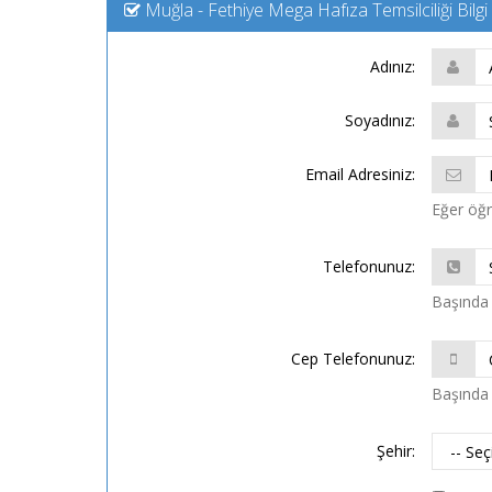
Muğla - Fethiye Mega Hafıza Temsilciliği Bilg
Adınız:
Soyadınız:
Email Adresiniz:
Eğer öğre
Telefonunuz:
Başında 
Cep Telefonunuz:
Başında 
Şehir: