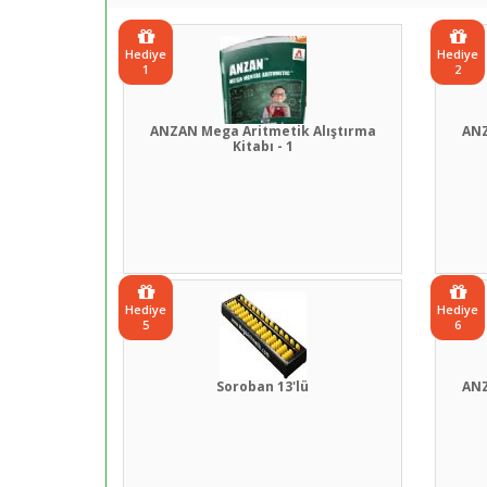
Hediye
Hediye
1
2
ANZAN Mega Aritmetik Alıştırma
ANZ
Kitabı - 1
Hediye
Hediye
5
6
Soroban 13'lü
ANZ