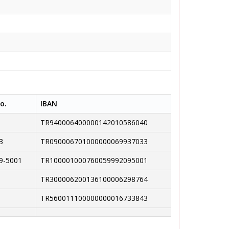
o.
IBAN
TR940006400000142010586040
3
TR090006701000000069937033
9-5001
TR100001000760059992095001
TR300006200136100006298764
TR560011100000000016733843