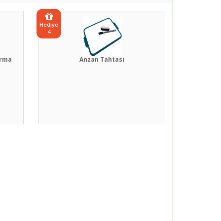
Hediye
4
ırma
Anzan Tahtası