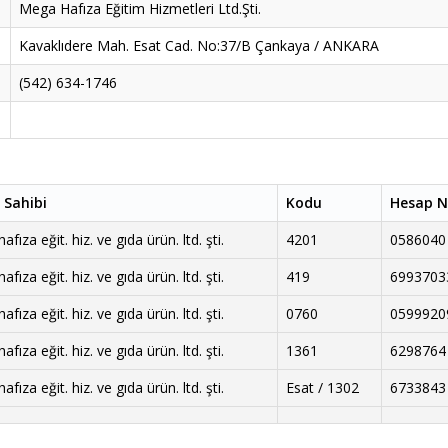
Mega Hafıza Eğitim Hizmetleri Ltd.Şti.
Kavaklıdere Mah. Esat Cad. No:37/B Çankaya / ANKARA
(542) 634-1746
 Sahibi
Kodu
Hesap N
fıza eğit. hiz. ve gıda ürün. ltd. şti.
4201
0586040
fıza eğit. hiz. ve gıda ürün. ltd. şti.
419
6993703
fıza eğit. hiz. ve gıda ürün. ltd. şti.
0760
0599920
fıza eğit. hiz. ve gıda ürün. ltd. şti.
1361
6298764
fıza eğit. hiz. ve gıda ürün. ltd. şti.
Esat / 1302
6733843