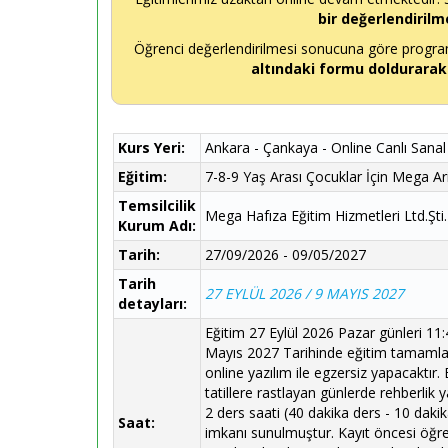
bir değerlendirilm
Öğrenci değerlendirilmesi sonucuna göre programı
altındaki formu doldurarak
Kurs Yeri:
Ankara - Çankaya - Online Canlı Sanal
Eğitim:
7-8-9 Yaş Arası Çocuklar İçin Mega Ar
Temsilcilik
Mega Hafıza Eğitim Hizmetleri Ltd.Şti.
Kurum Adı:
Tarih:
27/09/2026 - 09/05/2027
Tarih
27 EYLÜL 2026 / 9 MAYIS 2027
detayları:
Eğitim 27 Eylül 2026 Pazar günleri 11
Mayıs 2027 Tarihinde eğitim tamamlana
online yazılım ile egzersiz yapacaktır.
tatillere rastlayan günlerde rehberlik 
2 ders saati (40 dakika ders - 10 dakik
Saat:
imkanı sunulmuştur. Kayıt öncesi öğrenci