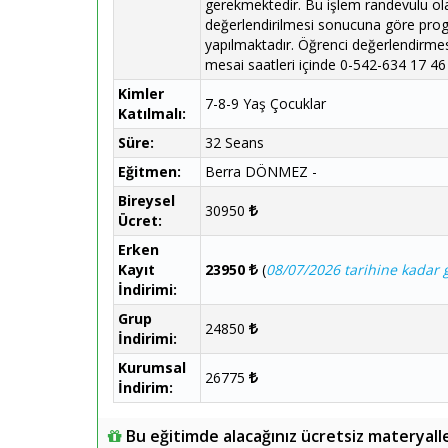
gerekmektedir. Bu işlem randevulu ola
değerlendirilmesi sonucuna göre progr
yapılmaktadır. Öğrenci değerlendirmes
mesai saatleri içinde 0-542-634 17 46 
Kimler
7-8-9 Yaş Çocuklar
Katılmalı:
Süre:
32 Seans
Eğitmen:
Berra DÖNMEZ -
Bireysel
30950
Ücret:
Erken
Kayıt
23950
(
08/07/2026 tarihine kadar g
İndirimi:
Grup
24850
İndirimi:
Kurumsal
26775
İndirim:
Bu eğitimde alacağınız ücretsiz materyall