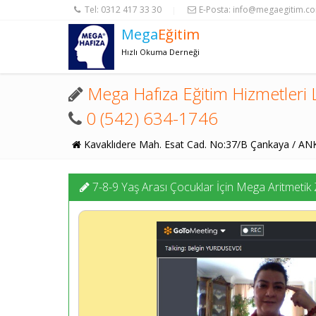
Tel:
0312 417 33 30
E-Posta:
info@megaegitim.c
|
Mega
Eğitim
Hızlı Okuma Derneği
Mega Hafıza Eğitim Hizmetleri L
0 (542) 634-1746
Kavaklıdere Mah. Esat Cad. No:37/B Çankaya / A
7-8-9 Yaş Arası Çocuklar İçin Mega Aritmetik 