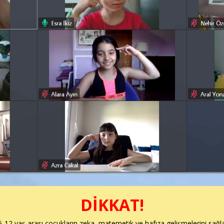
DİKKAT!
5-12 yaş arası çocukların zeka, matemetik ve hafıza gelişmelerini sağ