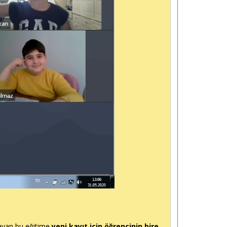
layan bu eğitime
yeni kayıt için öğrencinin bire