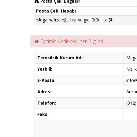
Posta Çeki Bilgileri
Posta Çeki Hesabı
Mega hafıza eğt. hiz. ve gıd. ürün. ltd.Şti.
Eğitimin Verileceği Yer Bilgileri
Temsilcik Kurum Adı:
Mega 
Yetkili:
Meli
E-Posta:
info@
Adres:
Ankar
Telefon:
(312)
Faks:
-