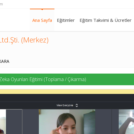
om
Ana Sayfa
Eğitimler
Eğitim Takvimi & Ücretler
td.Şti. (Merkez)
NKARA
Zeka Oyunları Eğitimi (Toplama / Çıkarma)