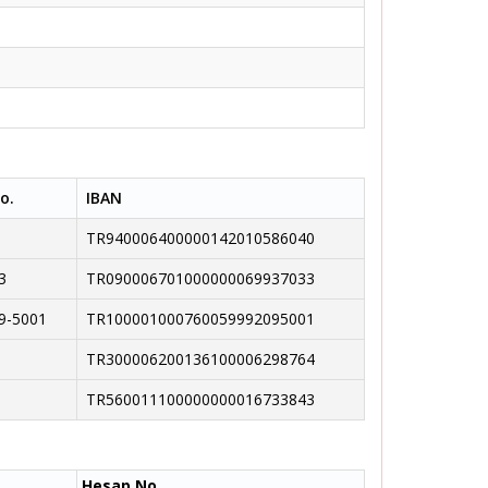
o.
IBAN
TR940006400000142010586040
3
TR090006701000000069937033
9-5001
TR100001000760059992095001
TR300006200136100006298764
TR560011100000000016733843
Hesap No.