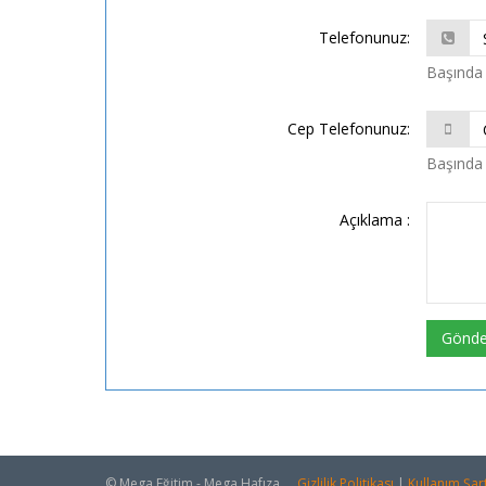
Telefonunuz:
Başında 
Cep Telefonunuz:
Başında 
Açıklama :
Gönde
© Mega Eğitim - Mega Hafıza.
Gizlilik Politikası
|
Kullanım Şart