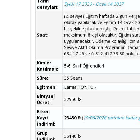
Tarih
Eylül 17 2026 - Ocak 14 2027
detayları:
(2. seviye) Eğitim haftada 2 gün Per
olarak yapılacak ve Eğitim 14 Ocak 20
bir şekilde planlanmıştır. Resmi tatill
Saat:
maksimum 8 kişi olacaktır. Eğitim süre
uygulanacaktır. Ödeme kolaylığı için 8
Seviye Aktif Okuma Programını tamamla
634 17 46 ve 0-312-417 33 30 nolu tel
Kimler
5-6. Sınıf Öğrencileri
Katılmalı:
Süre:
35 Seans
Eğitmen:
Lamia TONTU -
Bireysel
32950
Ücret:
Erken
Kayıt
23450
(
19/06/2026 tarihine kadar g
İndirimi:
Grup
35140
İndirimi: