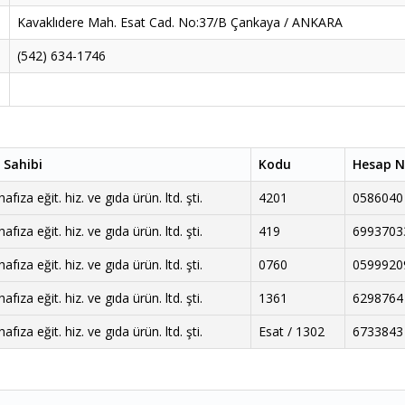
Kavaklıdere Mah. Esat Cad. No:37/B Çankaya / ANKARA
(542) 634-1746
 Sahibi
Kodu
Hesap N
fıza eğit. hiz. ve gıda ürün. ltd. şti.
4201
0586040
fıza eğit. hiz. ve gıda ürün. ltd. şti.
419
6993703
fıza eğit. hiz. ve gıda ürün. ltd. şti.
0760
0599920
fıza eğit. hiz. ve gıda ürün. ltd. şti.
1361
6298764
fıza eğit. hiz. ve gıda ürün. ltd. şti.
Esat / 1302
6733843