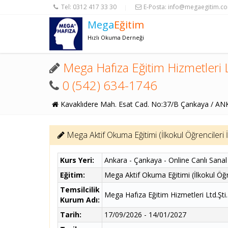
Tel:
0312 417 33 30
E-Posta:
info@megaegitim.c
|
Mega
Eğitim
Hızlı Okuma Derneği
Mega Hafıza Eğitim Hizmetleri L
0 (542) 634-1746
Kavaklıdere Mah. Esat Cad. No:37/B Çankaya / A
Mega Aktif Okuma Eğitimi (İlkokul Öğrencileri İ
Kurs Yeri:
Ankara - Çankaya - Online Canlı Sanal
Eğitim:
Mega Aktif Okuma Eğitimi (İlkokul Öğre
Temsilcilik
Mega Hafıza Eğitim Hizmetleri Ltd.Şti.
Kurum Adı:
Tarih:
17/09/2026 - 14/01/2027