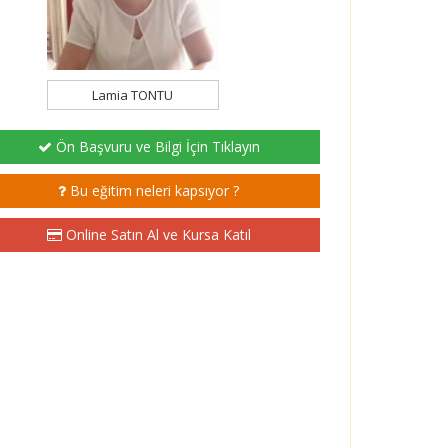
Lamia TONTU
Ön Başvuru ve Bilgi İçin Tıklayın
Bu eğitim neleri kapsıyor ?
Online Satın Al ve Kursa Katıl