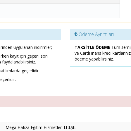
Ödeme Ayrıntıları
rinden uygulanan indirimler;
TAKSİTLE ÖDEME
Tüm semin
ve CardFinans kredi kartlarını
erken kayıt için geçerli son
ödeme yapabilirsiniz.
 faydalanabilirsiniz.
atılımlarda geçerlidir.
eçerlidir.
Mega Hafıza Eğitim Hizmetleri Ltd.Şti.