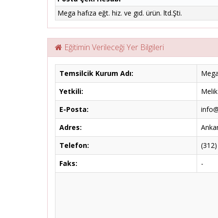
Mega hafıza eğt. hiz. ve gıd. ürün. ltd.Şti.
Eğitimin Verileceği Yer Bilgileri
Temsilcik Kurum Adı:
Mega 
Yetkili:
Meli
E-Posta:
info@
Adres:
Ankar
Telefon:
(312)
Faks:
-