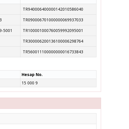
TR940006400000142010586040
3
TR090006701000000069937033
9-5001
TR100001000760059992095001
TR300006200136100006298764
TR560011100000000016733843
Hesap No.
15 000 9