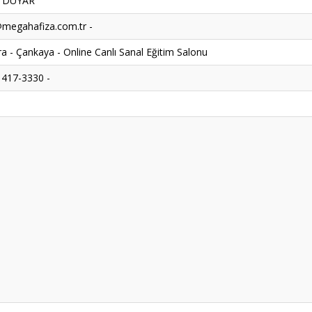
k DUYAR
megahafiza.com.tr -
a - Çankaya - Online Canlı Sanal Eğitim Salonu
 417-3330 -