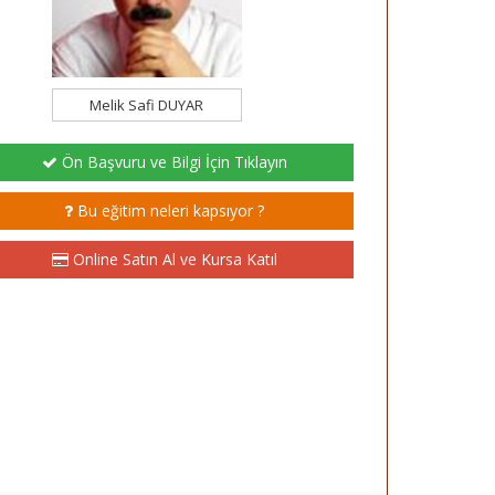
Melik Safi DUYAR
Ön Başvuru ve Bilgi İçin Tıklayın
Bu eğitim neleri kapsıyor ?
Online Satın Al ve Kursa Katıl