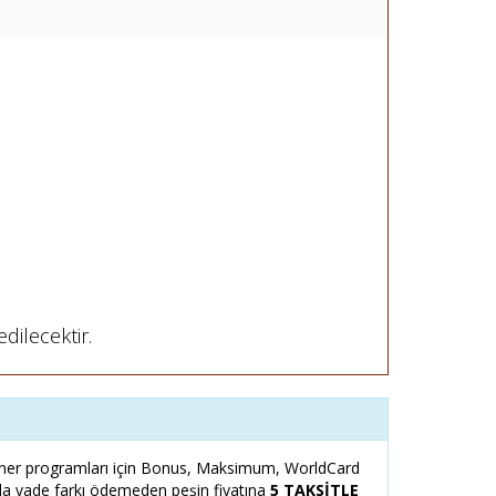
dilecektir.
er programları için Bonus, Maksimum, WorldCard
zla vade farkı ödemeden peşin fiyatına
5 TAKSİTLE