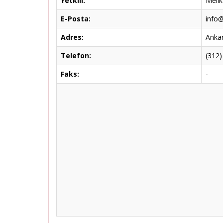
Yetkili:
Meli
E-Posta:
info@
Adres:
Ankar
Telefon:
(312)
Faks:
-