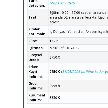
Tarih
Mayıs 31 / 2026
detayları:
Eğitim 10:00 - 17:00 saatleri arasında
Saat:
arasında öğle arası verilecektir. Eği
açıktır.
Kimler
İş Dünyası, Yöneticiler, Akademisyenle
Katılmalı:
Süre:
1 Gün
Eğitmen:
Melik Safi DUYAR -
Bireysel
3750
Ücret:
Erken
Kayıt
2750
(
31/05/2026 tarihine kadar ge
İndirimi:
Grup
2995
İndirimi:
Kurumsal
3350
İndirim: