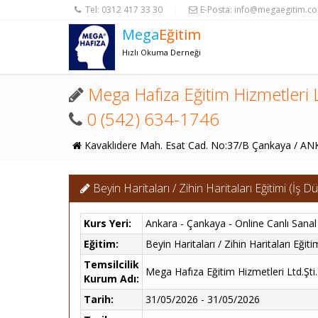
Tel:
0312 417 33 30
E-Posta:
info@megaegitim.c
|
Mega
Eğitim
Hızlı Okuma Derneği
Mega Hafıza Eğitim Hizmetleri L
0 (542) 634-1746
Kavaklıdere Mah. Esat Cad. No:37/B Çankaya / A
Beyin Haritaları / Zihin Haritaları Eğitimi (İş 
Kurs Yeri:
Ankara - Çankaya - Online Canlı Sanal
Eğitim:
Beyin Haritaları / Zihin Haritaları Eğit
Temsilcilik
Mega Hafıza Eğitim Hizmetleri Ltd.Şti.
Kurum Adı:
Tarih:
31/05/2026 - 31/05/2026