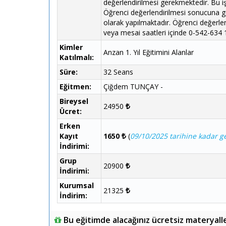
değerlendirilmesi gerekmektedir. Bu i
Öğrenci değerlendirilmesi sonucuna gö
olarak yapılmaktadır. Öğrenci değerle
veya mesai saatleri içinde 0-542-634 1
Kimler
Anzan 1. Yıl Eğitimini Alanlar
Katılmalı:
Süre:
32 Seans
Eğitmen:
Çiğdem TUNÇAY -
Bireysel
24950
Ücret:
Erken
Kayıt
1650
(
09/10/2025 tarihine kadar ge
İndirimi:
Grup
20900
İndirimi:
Kurumsal
21325
İndirim:
Bu eğitimde alacağınız ücretsiz materyall