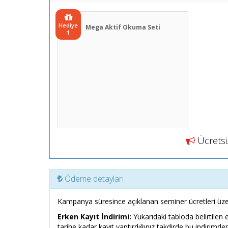
Hediye
Mega Aktif Okuma Seti
1
Ücretsiz
Ödeme detayları
Kampanya süresince açıklanan seminer ücretleri üze
Erken Kayıt İndirimi:
Yukarıdaki tabloda belirtilen 
tarihe kadar kayıt yaptırdığınız takdirde bu indirimden