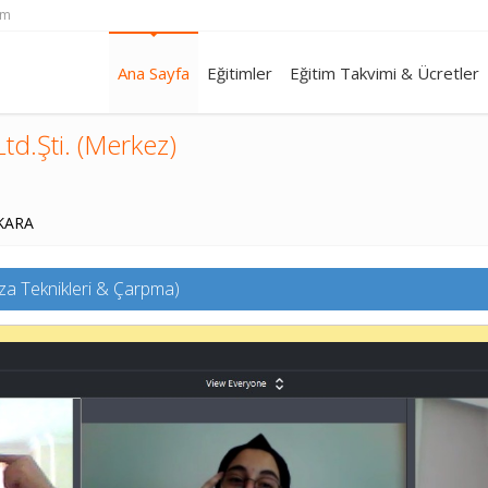
om
Ana Sayfa
Eğitimler
Eğitim Takvimi & Ücretler
td.Şti. (Merkez)
NKARA
ıza Teknikleri & Çarpma)