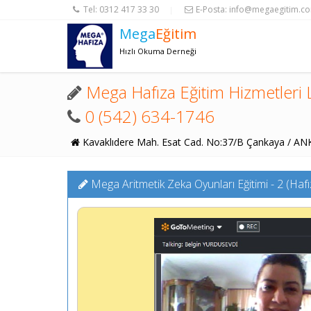
Tel:
0312 417 33 30
E-Posta:
info@megaegitim.c
|
Mega
Eğitim
Hızlı Okuma Derneği
Mega Hafıza Eğitim Hizmetleri L
0 (542) 634-1746
Kavaklıdere Mah. Esat Cad. No:37/B Çankaya / A
Mega Aritmetik Zeka Oyunları Eğitimi - 2 (Haf