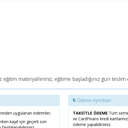
 eğitim materyalleriniz, eğitime başladığınız gün teslim e
Ödeme Ayrıntıları
rinden uygulanan indirimler;
TAKSİTLE ÖDEME
Tüm semin
ve CardFinans kredi kartlarını
erken kayıt için geçerli son
ödeme yapabilirsiniz.
 faydalanabilirsiniz.