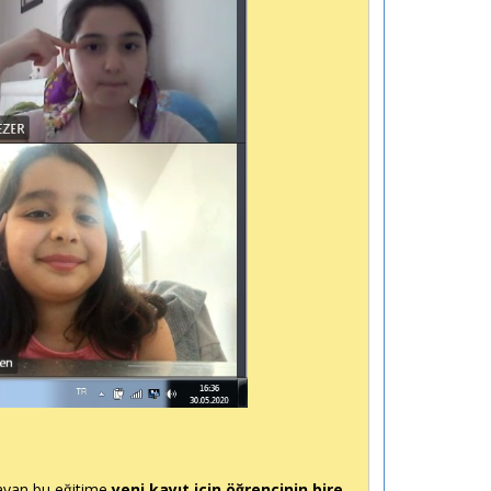
layan bu eğitime
yeni kayıt için öğrencinin bire