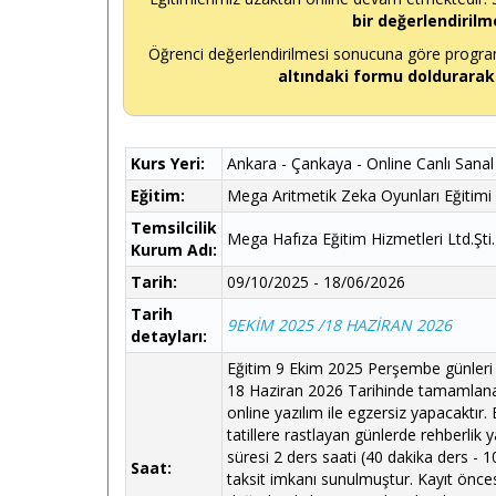
bir değerlendirilm
Öğrenci değerlendirilmesi sonucuna göre programı
altındaki formu doldurarak
Kurs Yeri:
Ankara - Çankaya - Online Canlı Sanal
Eğitim:
Mega Aritmetik Zeka Oyunları Eğitimi 
Temsilcilik
Mega Hafıza Eğitim Hizmetleri Ltd.Şti.
Kurum Adı:
Tarih:
09/10/2025 - 18/06/2026
Tarih
9EKİM 2025 /18 HAZİRAN 2026
detayları:
Eğitim 9 Ekim 2025 Perşembe günleri 
18 Haziran 2026 Tarihinde tamamlanaca
online yazılım ile egzersiz yapacaktır.
tatillere rastlayan günlerde rehberlik
süresi 2 ders saati (40 dakika ders - 1
Saat:
taksit imkanı sunulmuştur. Kayıt öncesi 