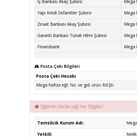
İş Bankası Akay Şubesi
Mega ha
Yapı Kredi Sefaretler Şubesi
Mega ha
Ziraat Bankası Akay Şubesi
Mega ha
Garanti Bankası Tunalı Hilmi Şubesi
Mega ha
Finansbank
Mega ha
Posta Çeki Bilgileri
Posta Çeki Hesabı
Mega hafıza eğt. hiz. ve gıd. ürün. ltd.Şti.
Eğitimin Verileceği Yer Bilgileri
Temsilcik Kurum Adı:
Mega 
Yetkili:
Meli