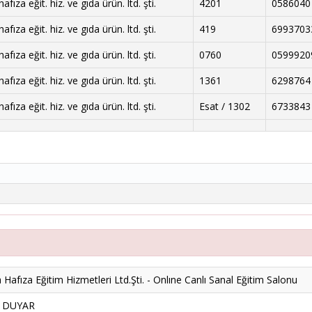
fıza eğit. hiz. ve gıda ürün. ltd. şti.
4201
0586040
fıza eğit. hiz. ve gıda ürün. ltd. şti.
419
6993703
fıza eğit. hiz. ve gıda ürün. ltd. şti.
0760
0599920
fıza eğit. hiz. ve gıda ürün. ltd. şti.
1361
6298764
fıza eğit. hiz. ve gıda ürün. ltd. şti.
Esat / 1302
6733843
Hafıza Eğitim Hizmetleri Ltd.Şti. - Onlıne Canlı Sanal Eğitim Salonu
k DUYAR