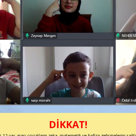
DİKKAT!
5-12 yaş arası çocukların zeka, matemetik ve hafıza gelişmelerini sağ