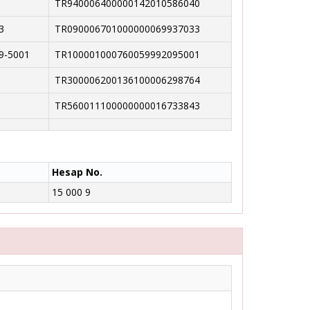
TR940006400000142010586040
3
TR090006701000000069937033
9-5001
TR100001000760059992095001
TR300006200136100006298764
TR560011100000000016733843
Hesap No.
15 000 9