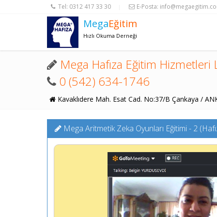
Tel:
0312 417 33 30
E-Posta:
info@megaegitim.c
|
Mega
Eğitim
Hızlı Okuma Derneği
Mega Hafıza Eğitim Hizmetleri L
0 (542) 634-1746
Kavaklıdere Mah. Esat Cad. No:37/B Çankaya / A
Mega Aritmetik Zeka Oyunları Eğitimi - 2 (Haf