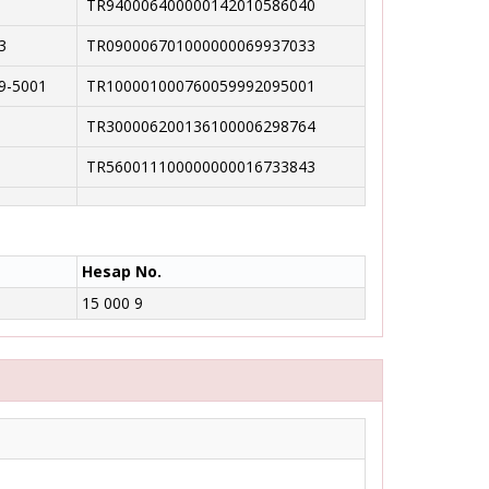
TR940006400000142010586040
3
TR090006701000000069937033
9-5001
TR100001000760059992095001
TR300006200136100006298764
TR560011100000000016733843
Hesap No.
15 000 9