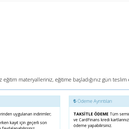
 eğitim materyalleriniz, eğitime başladığınız gün teslim e
Ödeme Ayrıntıları
rinden uygulanan indirimler;
TAKSİTLE ÖDEME
Tüm semin
ve CardFinans kredi kartlarını
erken kayıt için geçerli son
ödeme yapabilirsiniz.
 faydalanabilirsiniz.