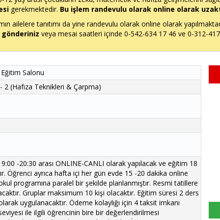
esi
gerekmektedir.
Bu işlem randevulu olarak online olarak uzak
n ailelere tanıtımı da yine randevulu olarak online olarak yapılmakta
 gönderiniz
veya mesai saatleri içinde 0-542-634 17 46 ve 0-312-417 3
 Eğitim Salonu
- 2 (Hafıza Teknikleri & Çarpma)
 19:00 -20:30 arası ONLINE-CANLI olarak yapılacak ve eğitim 18
 Öğrenci ayrıca hafta içi her gün evde 15 -20 dakika online
 okul programına paralel bir şekilde planlanmıştır. Resmi tatillere
caktır. Gruplar maksimum 10 kişi olacaktır. Eğitim süresi 2 ders
olarak uygulanacaktır. Ödeme kolaylığı için 4 taksit imkanı
iyesi ile ilgili öğrencinin bire bir değerlendirilmesi