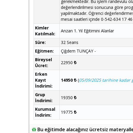
gerekmektedir. Bu işlem randevulu ola
değerlendirilmesi sonucuna göre progr
yapılmaktadır. Öğrenci değerlendirmes
mesai saatleri içinde 0-542-634 17 46 
Kimler
Anzan 1. Yıl Eğitimini Alanlar
Katılmalı:
Süre:
32 Seans
Eğitmen:
Çiğdem TUNÇAY -
Bireysel
22950
Ücret:
Erken
Kayıt
14950
(
05/09/2025 tarihine kadar g
İndirimi:
Grup
19350
İndirimi:
Kurumsal
19775
İndirim:
Bu eğitimde alacağınız ücretsiz materyall