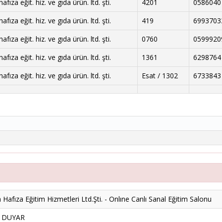
fıza eğit. hiz. ve gıda ürün. ltd. şti.
4201
0586040
fıza eğit. hiz. ve gıda ürün. ltd. şti.
419
6993703
fıza eğit. hiz. ve gıda ürün. ltd. şti.
0760
0599920
fıza eğit. hiz. ve gıda ürün. ltd. şti.
1361
6298764
fıza eğit. hiz. ve gıda ürün. ltd. şti.
Esat / 1302
6733843
Hafıza Eğitim Hizmetleri Ltd.Şti. - Onlıne Canlı Sanal Eğitim Salonu
k DUYAR