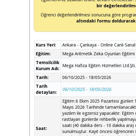
bir değerlendirilm
Öğrenci değerlendirilmesi sonucuna göre programı
altındaki formu doldurarak
Kurs Yeri:
Ankara - Çankaya - Online Canlı Sanal
Eğitim:
Mega Aritmetik Zeka Oyunları Eğitimi 
Temsilcilik
Mega Hafıza Eğitim Hizmetleri Ltd.Şti.
Kurum Adı:
Tarih:
06/10/2025 - 18/05/2026
Tarih
06/10/2025 - 18/05/2026
detayları:
Eğitim 6 Ekim 2025 Pazartesi günleri
Mayıs 2026 Tarihinde tamamlanacaktır.
yazılım ile egzersiz yapacaktır. Eğitim
rastlayan günlerde rehberlik yapılmaya
saati (40 dakika ders - 10 dakika ara) 
Saat:
sunulmuştur. Kayıt öncesi öğrencinin sev