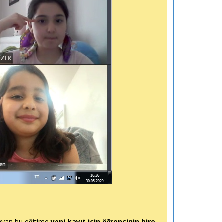
layan bu eğitime
yeni kayıt için öğrencinin bire