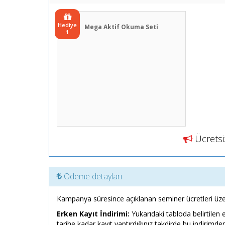
Hediye
Mega Aktif Okuma Seti
1
Ücretsiz
Ödeme detayları
Kampanya süresince açıklanan seminer ücretleri üze
Erken Kayıt İndirimi:
Yukarıdaki tabloda belirtilen 
tarihe kadar kayıt yaptırdığınız takdirde bu indirimden