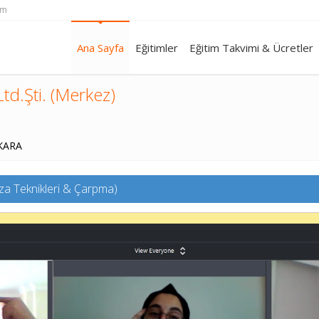
om
Ana Sayfa
Eğitimler
Eğitim Takvimi & Ücretler
td.Şti. (Merkez)
NKARA
ıza Teknikleri & Çarpma)