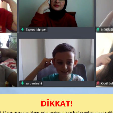
DİKKAT!
5-12 yaş arası çocukların zeka, matemetik ve hafıza gelişmelerini sağ