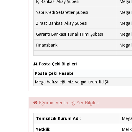
İş Bankası Akay Şubesi
Mega ha
Yapı Kredi Sefaretler Şubesi
Mega ha
Ziraat Bankası Akay Şubesi
Mega ha
Garanti Bankası Tunalı Hilmi Şubesi
Mega ha
Finansbank
Mega ha
Posta Çeki Bilgileri
Posta Çeki Hesabı
Mega hafıza eğt. hiz. ve gıd. ürün. ltd.Şti.
Eğitimin Verileceği Yer Bilgileri
Temsilcik Kurum Adı:
Mega 
Yetkili:
Meli