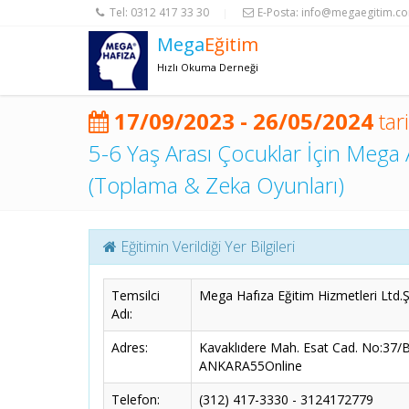
Tel:
0312 417 33 30
E-Posta:
info@megaegitim.c
|
Mega
Eğitim
Hızlı Okuma Derneği
17/09/2023 - 26/05/2024
tar
5-6 Yaş Arası Çocuklar İçin Mega 
(Toplama & Zeka Oyunları)
Eğitimin Verildiği Yer Bilgileri
Temsilci
Mega Hafıza Eğitim Hizmetleri Ltd.Şt
Adı:
Adres:
Kavaklıdere Mah. Esat Cad. No:37/
ANKARA55Online
Telefon:
(312) 417-3330 - 3124172779