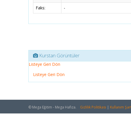
Faks:
-
Kurstan Görüntüler
Listeye Geri Dön
Listeye Geri Dön
© Mega Eğitim - Mega Hafıza.
Gizlilik Politikası
|
Kullanım Şart