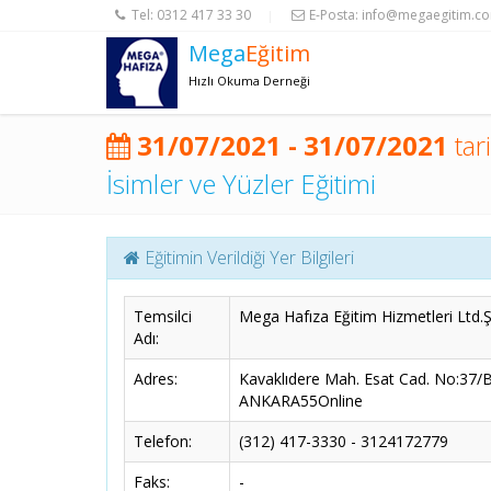
Tel:
0312 417 33 30
E-Posta:
info@megaegitim.c
|
Mega
Eğitim
Hızlı Okuma Derneği
31/07/2021 - 31/07/2021
tar
İsimler ve Yüzler Eğitimi
Eğitimin Verildiği Yer Bilgileri
Temsilci
Mega Hafıza Eğitim Hizmetleri Ltd.Şt
Adı:
Adres:
Kavaklıdere Mah. Esat Cad. No:37/
ANKARA55Online
Telefon:
(312) 417-3330 - 3124172779
Faks:
-