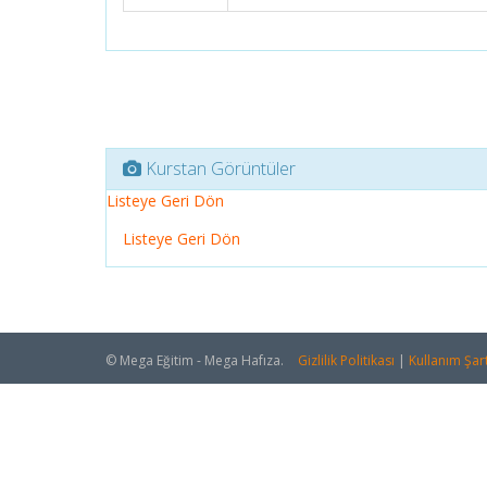
Kurstan Görüntüler
Listeye Geri Dön
Listeye Geri Dön
© Mega Eğitim - Mega Hafıza.
Gizlilik Politikası
|
Kullanım Şart