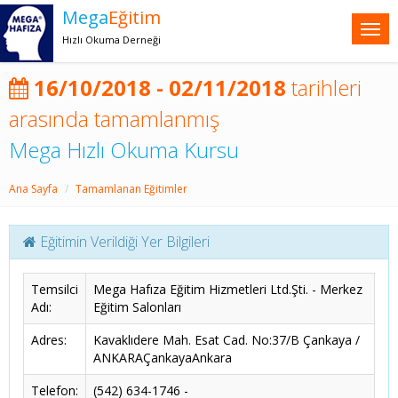
Mega
Eğitim
Hızlı Okuma Derneği
16/10/2018 - 02/11/2018
tarihleri
arasında tamamlanmış
Mega Hızlı Okuma Kursu
Ana Sayfa
Tamamlanan Eğitimler
Eğitimin Verildiği Yer Bilgileri
Temsilci
Mega Hafıza Eğitim Hizmetleri Ltd.Şti. - Merkez
Adı:
Eğitim Salonları
Adres:
Kavaklıdere Mah. Esat Cad. No:37/B Çankaya /
ANKARAÇankayaAnkara
Telefon:
(542) 634-1746 -