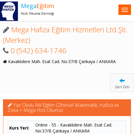
Mega
Eğitim
Hızlı Okuma Derneği
Mega Hafıza Eğitim Hizmetleri Ltd.Şti.
(Merkez)
0 (542) 634-1746
Kavaklıdere Mah. Esat Cad. No:37/B Çankaya / ANKARA
Geri Dön
Yaz Okulu İkili Eğitim (Zihinsel Matematik, Hafıza ve
Zeka + Mega Hızlı Okuma)
Online - 55 - Kavaklıdere Mah. Esat Cad.
Kurs Yeri:
No:37/B Çankaya / ANKARA