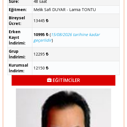
Süre:
48 saat
Eğitmen:
Melik Safi DUYAR - Lamia TONTU
Bireysel
13445
Ücret:
Erken
10995
(
15/08/2026 tarihine kadar
Kayıt
geçerlidir
)
İndirimi:
Grup
12295
İndirimi:
Kurumsal
12150
İndirim:
EĞİTİMCİLER