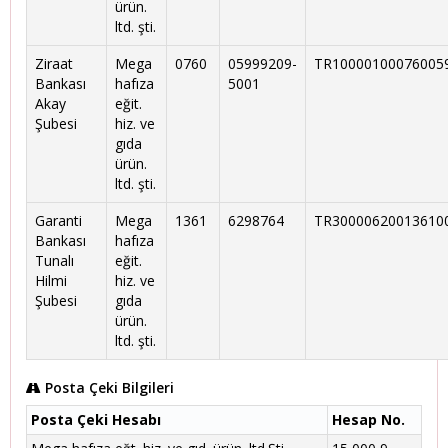
ürün.
ltd. şti.
Ziraat
Mega
0760
05999209-
TR10000100076005
Bankası
hafıza
5001
Akay
eğit.
Şubesi
hiz. ve
gıda
ürün.
ltd. şti.
Garanti
Mega
1361
6298764
TR30000620013610
Bankası
hafıza
Tunalı
eğit.
Hilmi
hiz. ve
Şubesi
gıda
ürün.
ltd. şti.
Posta Çeki Bilgileri
Posta Çeki Hesabı
Hesap No.