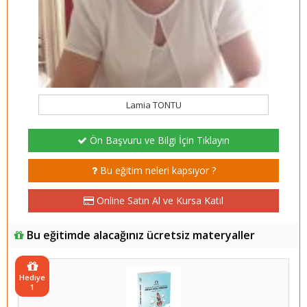
Lamia TONTU
Ön Başvuru ve Bilgi İçin Tıklayın
Bu eğitim neleri kapsıyor ?
Online Satın Al ve Kursa Katıl
Bu eğitimde alacağınız ücretsiz materyaller
Hediye
1