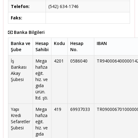
Telefon:
(542) 634-1746
Faks:
Banka Bilgileri
Banka ve
Hesap
Kodu
Hesap
IBAN
Şube
Sahibi
No.
İş
Mega
4201
0586040
TR94000640000014
Bankası
hafıza
Akay
eğit.
Şubesi
hiz. ve
gıda
ürün.
ltd. şti.
Yapı
Mega
419
69937033
TR09000670100000
Kredi
hafıza
Sefaretler
eğit.
Şubesi
hiz. ve
gıda