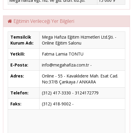
Mega hafıza eğt. hiz. ve gıd. ürün. ltd.Şti.
15 000 9
Eğitimin Verileceği Yer Bilgileri
Temsilcik
Mega Hafıza Eğitim Hizmetleri Ltd.Şti. -
Kurum Adı:
Online Eğitim Salonu
Yetkili:
Fatma Lamia TONTU
E-Posta:
info@megahafiza.com.tr -
Adres:
Online - 55 - Kavaklıdere Mah. Esat Cad.
No:37/B Çankaya / ANKARA
Telefon:
(312) 417-3330 - 3124172779
Faks:
(312) 418-9002 -