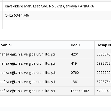
Kavaklıdere Mah. Esat Cad. No:37/B Çankaya / ANKARA
(542) 634-1746
 Sahibi
Kodu
Hesap N
fıza eğit. hiz. ve gıda ürün. ltd. şti.
4201
0586040
fıza eğit. hiz. ve gıda ürün. ltd. şti.
419
6993703
fıza eğit. hiz. ve gıda ürün. ltd. şti.
0760
0599920
fıza eğit. hiz. ve gıda ürün. ltd. şti.
1361
6298764
fıza eğit. hiz. ve gıda ürün. ltd. şti.
Esat / 1302
6733843