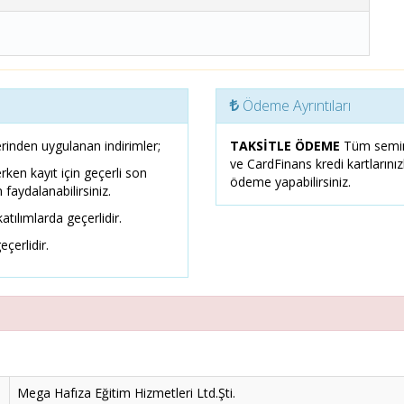
Ödeme Ayrıntıları
rinden uygulanan indirimler;
TAKSİTLE ÖDEME
Tüm semin
ve CardFinans kredi kartlarını
erken kayıt için geçerli son
ödeme yapabilirsiniz.
 faydalanabilirsiniz.
atılımlarda geçerlidir.
eçerlidir.
Mega Hafıza Eğitim Hizmetleri Ltd.Şti.