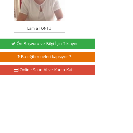
Lamia TONTU
Ön Başvuru ve Bilgi İçin Tıklayın
Bu eğitim neleri kapsıyor ?
Online Satın Al ve Kursa Katıl