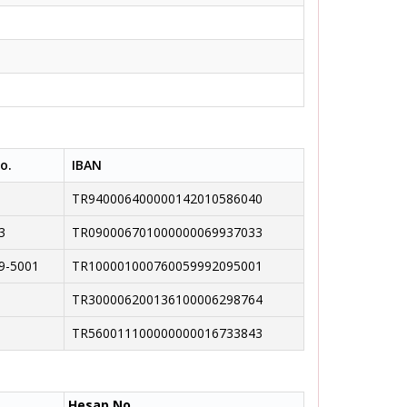
o.
IBAN
TR940006400000142010586040
3
TR090006701000000069937033
9-5001
TR100001000760059992095001
TR300006200136100006298764
TR560011100000000016733843
Hesap No.