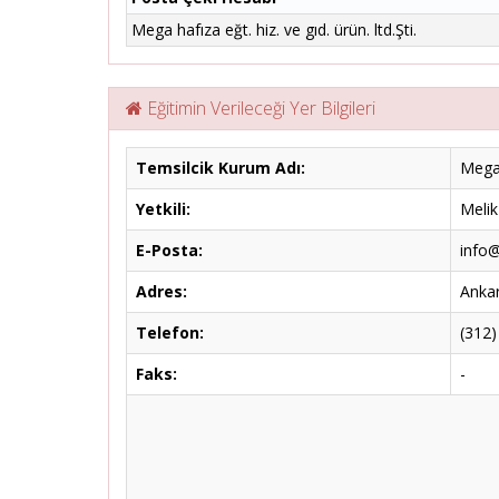
Mega hafıza eğt. hiz. ve gıd. ürün. ltd.Şti.
Eğitimin Verileceği Yer Bilgileri
Temsilcik Kurum Adı:
Mega 
Yetkili:
Meli
E-Posta:
info@
Adres:
Ankar
Telefon:
(312)
Faks:
-