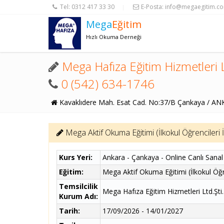
Tel:
0312 417 33 30
E-Posta:
info@megaegitim.c
|
Mega
Eğitim
Hızlı Okuma Derneği
Mega Hafıza Eğitim Hizmetleri L
0 (542) 634-1746
Kavaklıdere Mah. Esat Cad. No:37/B Çankaya / A
Mega Aktif Okuma Eğitimi (İlkokul Öğrencileri İ
Kurs Yeri:
Ankara - Çankaya - Online Canlı Sanal
Eğitim:
Mega Aktif Okuma Eğitimi (İlkokul Öğre
Temsilcilik
Mega Hafıza Eğitim Hizmetleri Ltd.Şti.
Kurum Adı:
Tarih:
17/09/2026 - 14/01/2027