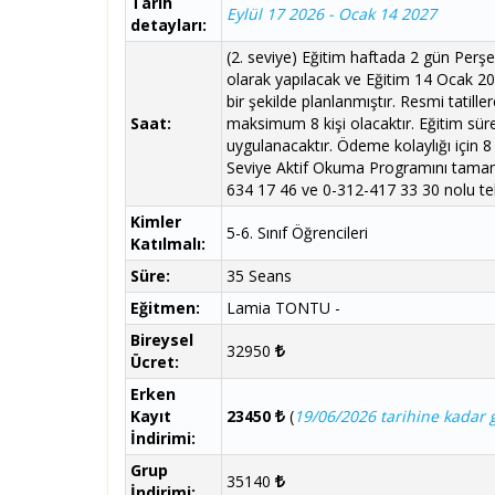
Tarih
Eylül 17 2026 - Ocak 14 2027
detayları:
(2. seviye) Eğitim haftada 2 gün Per
olarak yapılacak ve Eğitim 14 Ocak 20
bir şekilde planlanmıştır. Resmi tatill
Saat:
maksimum 8 kişi olacaktır. Eğitim süre
uygulanacaktır. Ödeme kolaylığı için 8
Seviye Aktif Okuma Programını tamamla
634 17 46 ve 0-312-417 33 30 nolu tel
Kimler
5-6. Sınıf Öğrencileri
Katılmalı:
Süre:
35 Seans
Eğitmen:
Lamia TONTU -
Bireysel
32950
Ücret:
Erken
Kayıt
23450
(
19/06/2026 tarihine kadar g
İndirimi:
Grup
35140
İndirimi: