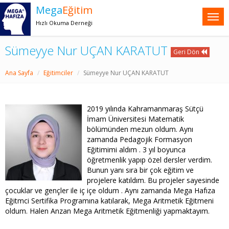
Mega
Eğitim
Hızlı Okuma Derneği
Sümeyye Nur UÇAN KARATUT
Geri Dön
Ana Sayfa
Eğitimciler
Sümeyye Nur UÇAN KARATUT
2019 yılında Kahramanmaraş Sütçü
İmam Üniversitesi Matematik
bölümünden mezun oldum. Aynı
zamanda Pedagojik Formasyon
Eğitimimi aldım . 3 yıl boyunca
öğretmenlik yapıp özel dersler verdim.
Bunun yanı sıra bir çok eğitim ve
projelere katıldım. Bu projeler sayesinde
çocuklar ve gençler ile iç içe oldum . Aynı zamanda Mega Hafıza
Eğitmci Sertifika Programına katılarak, Mega Aritmetik Eğitmeni
oldum. Halen Anzan Mega Aritmetik Eğitmenliği yapmaktayım.