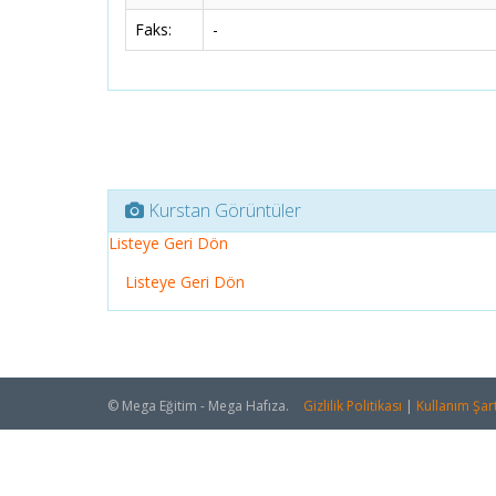
Faks:
-
Kurstan Görüntüler
Listeye Geri Dön
Listeye Geri Dön
© Mega Eğitim - Mega Hafıza.
Gizlilik Politikası
|
Kullanım Şart