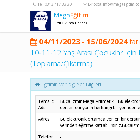
Tel:
0312 417 33 30
E-Posta:
info@megaegitim.c
|
Mega
Eğitim
Hızlı Okuma Derneği
04/11/2023 - 15/06/2024
tar
10-11-12 Yaş Arası Çocuklar İçin 
(Toplama/Çıkarma)
Eğitimin Verildiği Yer Bilgileri
Temsilci
Buca İzmir Mega Aritmetik - Bu elektron
Adı:
derstir. dünyanın herhangi bir yerinden eğ
Adres:
Bu elektronik ortamda verilen bir dersti
yerinden eğitime katılabilirsiniz.BucaIzm
Telefon:
-