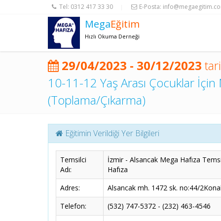
Tel:
0312 417 33 30
E-Posta:
info@megaegitim.c
|
Mega
Eğitim
Hızlı Okuma Derneği
29/04/2023 - 30/12/2023
tar
10-11-12 Yaş Arası Çocuklar İçin 
(Toplama/Çıkarma)
Eğitimin Verildiği Yer Bilgileri
Temsilci
İzmir - Alsancak Mega Hafıza Temsil
Adı:
Hafıza
Adres:
Alsancak mh. 1472 sk. no:44/2Kona
Telefon:
(532) 747-5372 - (232) 463-4546