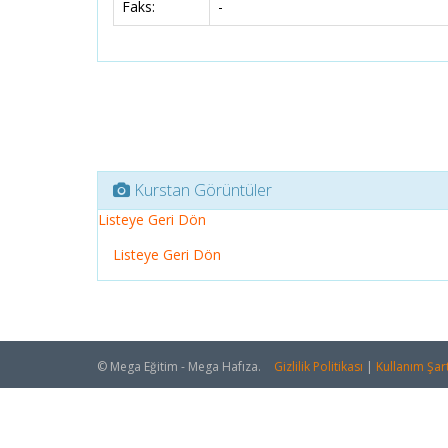
Faks:
-
Kurstan Görüntüler
Listeye Geri Dön
Listeye Geri Dön
© Mega Eğitim - Mega Hafıza.
Gizlilik Politikası
|
Kullanım Şart