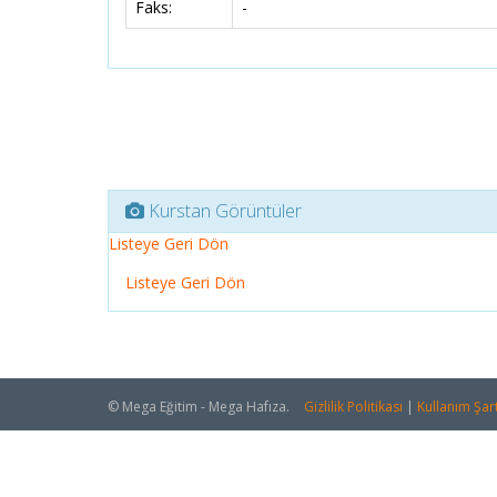
Faks:
-
Kurstan Görüntüler
Listeye Geri Dön
Listeye Geri Dön
© Mega Eğitim - Mega Hafıza.
Gizlilik Politikası
|
Kullanım Şart