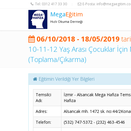
Tel:
0312 417 33 30
E-Posta:
info@megaegitim.c
|
Mega
Eğitim
Hızlı Okuma Derneği
06/10/2018 - 18/05/2019
tar
10-11-12 Yaş Arası Çocuklar İçin 
(Toplama/Çıkarma)
Eğitimin Verildiği Yer Bilgileri
Temsilci
İzmir - Alsancak Mega Hafıza Temsil
Adı:
Hafıza
Adres:
Alsancak mh. 1472 sk. no:44/2Kona
Telefon:
(532) 747-5372 - (232) 463-4546